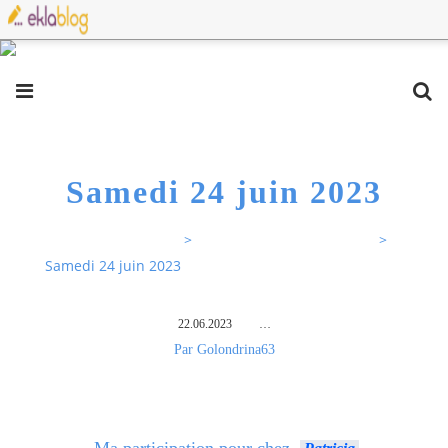
Samedi 24 juin 2023
Sur mes pas Rose63
>
Je participe au défi du jour
>
Samedi 24 juin 2023
22.06.2023
…
Par Golondrina63
Ma participation pour chez