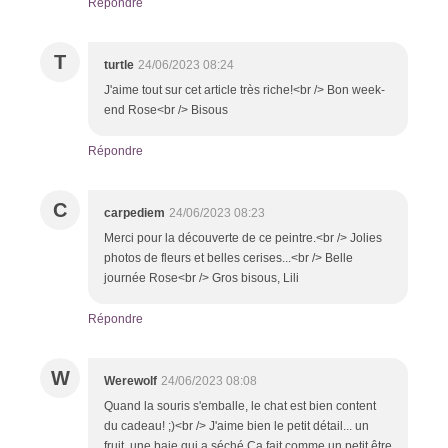
Répondre
T
turtle
24/06/2023 08:24
J'aime tout sur cet article très riche!<br /> Bon week-
end Rose<br /> Bisous
Répondre
C
carpediem
24/06/2023 08:23
Merci pour la découverte de ce peintre.<br /> Jolies
photos de fleurs et belles cerises...<br /> Belle
journée Rose<br /> Gros bisous, Lili
Répondre
W
Werewolf
24/06/2023 08:08
Quand la souris s'emballe, le chat est bien content
du cadeau! ;)<br /> J'aime bien le petit détail... un
fruit, une baie qui a séché Ça fait comme un petit être