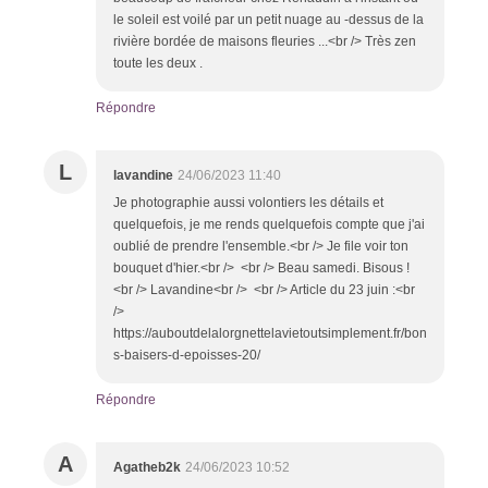
le soleil est voilé par un petit nuage au -dessus de la
rivière bordée de maisons fleuries ...<br /> Très zen
toute les deux .
Répondre
L
lavandine
24/06/2023 11:40
Je photographie aussi volontiers les détails et
quelquefois, je me rends quelquefois compte que j'ai
oublié de prendre l'ensemble.<br /> Je file voir ton
bouquet d'hier.<br /> <br /> Beau samedi. Bisous !
<br /> Lavandine<br /> <br /> Article du 23 juin :<br
/>
https://auboutdelalorgnettelavietoutsimplement.fr/bon
s-baisers-d-epoisses-20/
Répondre
A
Agatheb2k
24/06/2023 10:52