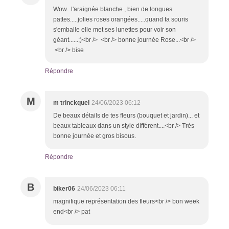
Wow...l'araignée blanche , bien de longues
pattes.....jolies roses orangées.....quand ta souris
s'emballe elle met ses lunettes pour voir son
géant......;)<br /> <br /> bonne journée Rose...<br />
<br /> bise
Répondre
M
m trinckquel
24/06/2023 06:12
De beaux détails de tes fleurs (bouquet et jardin)... et
beaux tableaux dans un style différent....<br /> Très
bonne journée et gros bisous.
Répondre
B
biker06
24/06/2023 06:11
magnifique représentation des fleurs<br /> bon week
end<br /> pat