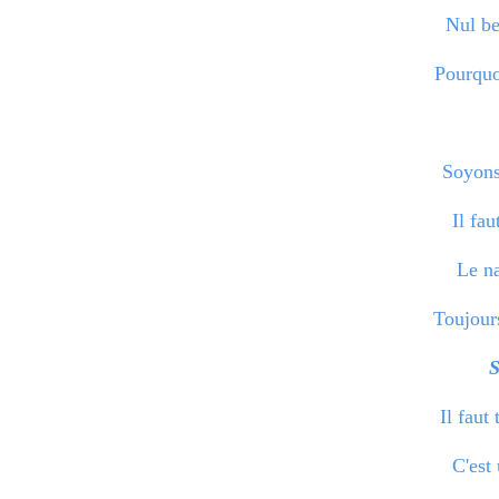
Nul be
Pourquo
Soyons 
Il fau
Le na
Toujour
Il faut 
C'est