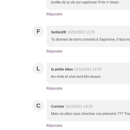
profite de la vie oui saphrone !!!<br /> bises
Répondre
F
fanfan2B
13/11/2021 13:25
Tu donnes de bons conseils à Saphrone; il faut esp
Répondre
L
la petite bilou
12/11/2021 12:53
tes mots et chat sont très beaux
Répondre
C
Corinne
11/11/2021 19:29
Mais où allez vous chercher ces prénoms ??? Trop 
Répondre