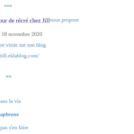
***
nous propose
dre visite sur son blog
l-bill.eklablog.com/
**
ans la vie
Saphrone
pas s'en faire