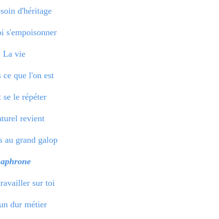
soin d'héritage
i s'empoisonner
La vie
ce que l'on est
t se le répéter
turel revient
s au grand galop
Saphrone
travailler sur toi
 un dur métier