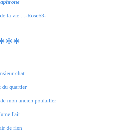
Saphrone
de la vie ...-Rose63-
***
sieur chat
 du quartier
t de mon ancien poulailler
ume l'air
air de rien