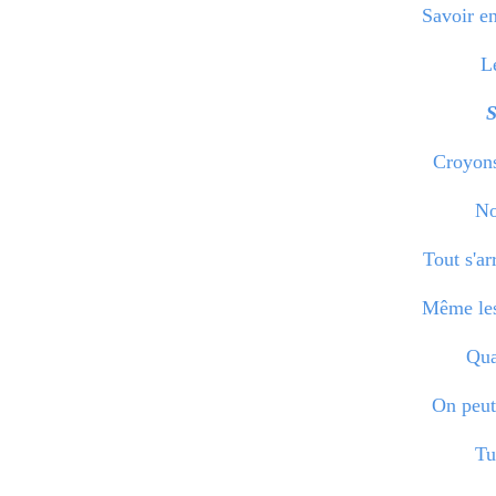
Savoir e
Le
Croyons
No
Tout s'ar
Même les
Qua
On peut 
Tu