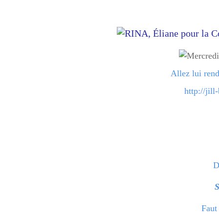
Allez lui ren
http://jil
D
Faut 