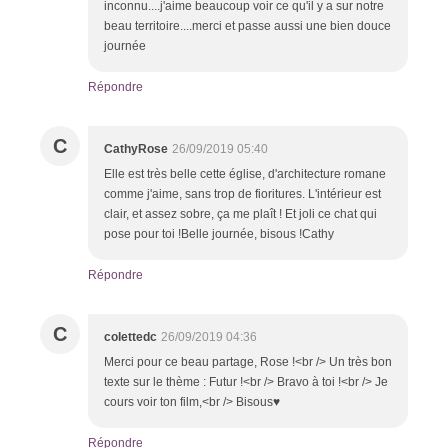
inconnu....j'aime beaucoup voir ce qu'il y a sur notre
beau territoire....merci et passe aussi une bien douce
journée
Répondre
C
CathyRose
26/09/2019 05:40
Elle est très belle cette église, d'architecture romane
comme j'aime, sans trop de fioritures. L'intérieur est
clair, et assez sobre, ça me plaît ! Et joli ce chat qui
pose pour toi !Belle journée, bisous !Cathy
Répondre
C
colettedc
26/09/2019 04:36
Merci pour ce beau partage, Rose !<br /> Un très bon
texte sur le thème : Futur !<br /> Bravo à toi !<br /> Je
cours voir ton film,<br /> Bisous♥
Répondre