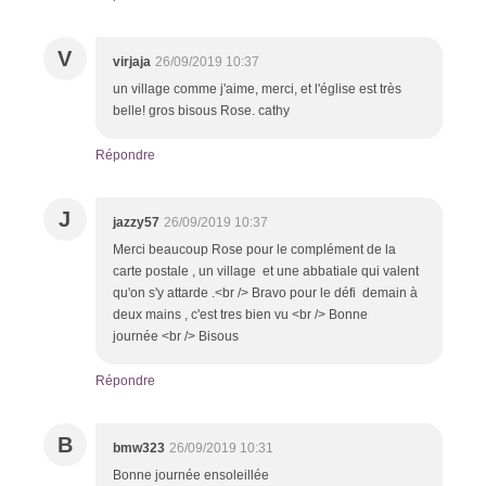
V
virjaja
26/09/2019 10:37
un village comme j'aime, merci, et l'église est très
belle! gros bisous Rose. cathy
Répondre
J
jazzy57
26/09/2019 10:37
Merci beaucoup Rose pour le complément de la
carte postale , un village et une abbatiale qui valent
qu'on s'y attarde .<br /> Bravo pour le défi demain à
deux mains , c'est tres bien vu <br /> Bonne
journée <br /> Bisous
Répondre
B
bmw323
26/09/2019 10:31
Bonne journée ensoleillée