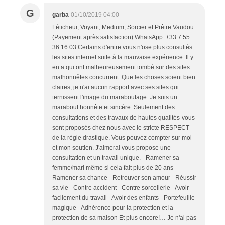
G
garba
01/10/2019 04:00
Féticheur, Voyant, Medium, Sorcier et Prêtre Vaudou
(Payement après satisfaction) WhatsApp: +33 7 55
36 16 03 Certains d'entre vous n'ose plus consultés
les sites internet suite à la mauvaise expérience. Il y
en a qui ont malheureusement tombé sur des sites
malhonnêtes concurrent. Que les choses soient bien
claires, je n'ai aucun rapport avec ses sites qui
ternissent l'image du maraboutage. Je suis un
marabout honnête et sincère. Seulement des
consultations et des travaux de hautes qualités-vous
sont proposés chez nous avec le stricte RESPECT
de la règle drastique. Vous pouvez compter sur moi
et mon soutien. J'aimerai vous propose une
consultation et un travail unique. - Ramener sa
femme/mari même si cela fait plus de 20 ans -
Ramener sa chance - Retrouver son amour - Réussir
sa vie - Contre accident - Contre sorcellerie - Avoir
facilement du travail - Avoir des enfants - Portefeuille
magique - Adhérence pour la protection et la
protection de sa maison Et plus encore!… Je n'ai pas