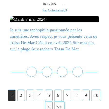
04.05.2024
…
Par Golondrina63
Je suis une taphophile passionnée par les
cimetières, Avec respect je vous présente celui de
Tossa De Mar C'était en avril 2024 Sur mes pas
sur la plage Aux rochers Tossa De Mar
Lire la suite
1
2
3
4
5
6
7
8
9
10
>
>>