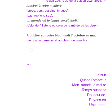
le défi 294, le 3e de la saison 2024-2025, 
illustrer à votre manière
(prose, vers, dessins, images)
(pas trop long svp),
un monde où le temps serait aboli.
(Celui de l'Histoire ou celui de la météo ou les deux)
A publier sur votre blog
lundi 7 octobre au matin
merci amis rameurs et au plaisir de vous lire
***
La nui
Quand l'ombre no
Mon monde à moi reti
Temps suspend
Douceur de 
Rayons co
Une prom