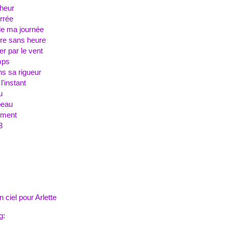
heur
urrée
de ma journée
re sans heure
r par le vent
emps
ns sa rigueur
l'instant
u
beau
ement
3
ciel pour Arlette
g: