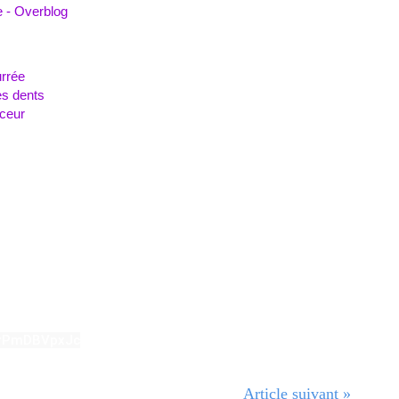
e - Overblog
urrée
s dents
ceur
/erPmDBVpxJc
Article suivant »