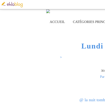
ACCUEIL
CATÉGORIES PRINC
Lundi 
Sur mes pas Rose63
>
Je participe au défi du jour
30.
Par
@ la nuit tombé