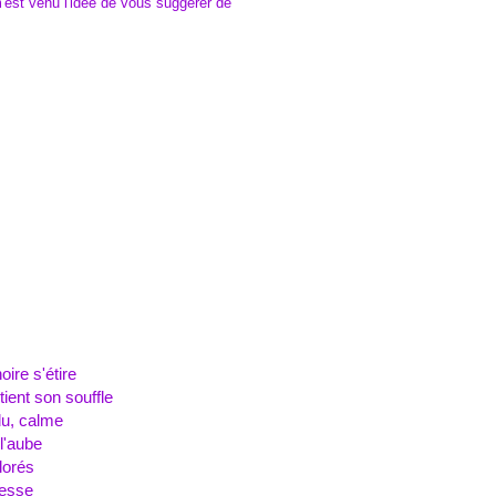
m'est venu l'idée de vous suggérer de
t
ire s'étire
ent son souffle
u, calme
l'aube
lorés
esse