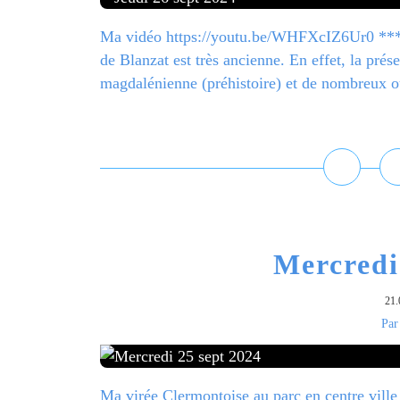
Ma vidéo https://youtu.be/WHFXcIZ6Ur0 *** C
de Blanzat est très ancienne. En effet, la pré
magdalénienne (préhistoire) et de nombreux outi
L
Mercredi
21.
Par
Ma virée Clermontoise au parc en centre vill