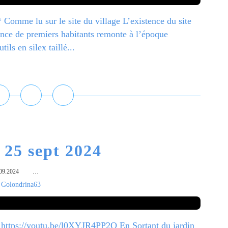
omme lu sur le site du village L’existence du site
sence de premiers habitants remonte à l’époque
ls en silex taillé...
ire la suite
 25 sept 2024
09.2024
…
 Golondrina63
e https://youtu.be/l0XYJR4PP2Q En Sortant du jardin