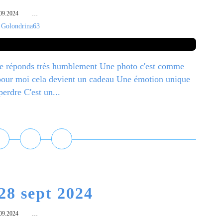
09.2024
…
 Golondrina63
a je réponds très humblement Une photo c'est comme
t pour moi cela devient un cadeau Une émotion unique
erdre C'est un...
ire la suite
28 sept 2024
09.2024
…