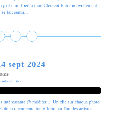
n p'tit clin d'oeil à mon Clément Entré nouvellement
e fait sentir...
ire la suite
4 sept 2024
09.2024
…
 Golondrina63
rès intéressante @ méditer ... Un clic sur chaque photo
 de la documentation offerte par l'un des artistes