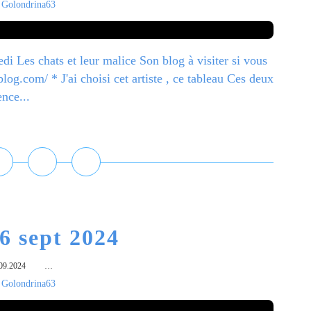
 Golondrina63
i Les chats et leur malice Son blog à visiter si vous
blog.com/ * J'ai choisi cet artiste , ce tableau Ces deux
nce...
ire la suite
6 sept 2024
09.2024
…
 Golondrina63