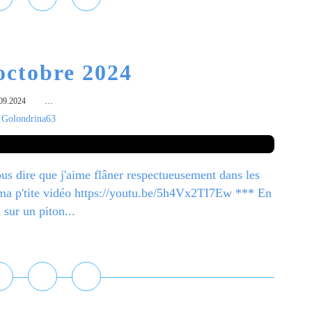
octobre 2024
09.2024
…
 Golondrina63
ous dire que j'aime flâner respectueusement dans les
 ma p'tite vidéo https://youtu.be/5h4Vx2TI7Ew *** En
 sur un piton...
ire la suite