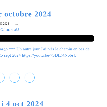
r octobre 2024
09.2024
…
 Golondrina63
rgo *** Un autre jour J'ai pris le chemin en bas de
e 25 sept 2024 https://youtu.be/7SDfD4N66sU
ire la suite
i 4 oct 2024